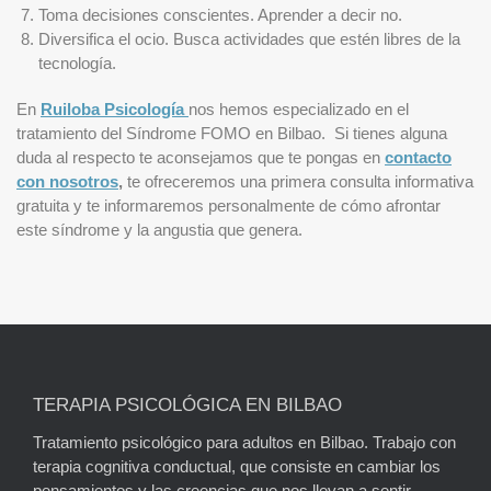
Toma decisiones conscientes. Aprender a decir no.
Diversifica el ocio. Busca actividades que estén libres de la
tecnología.
En
Ruiloba Psicología
nos hemos especializado en el
tratamiento del Síndrome FOMO en Bilbao. Si tienes alguna
duda al respecto te aconsejamos que te pongas en
contacto
con nosotros
,
te ofreceremos una primera consulta informativa
gratuita y te informaremos personalmente de cómo afrontar
este síndrome y la angustia que genera.
TERAPIA PSICOLÓGICA EN BILBAO
Tratamiento psicológico para adultos en Bilbao. Trabajo con
terapia cognitiva conductual, que consiste en cambiar los
pensamientos y las creencias que nos llevan a sentir