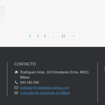
1
2
3
…
12
CONTACTO
Rodríguez Arias, 16 Entreplanta Dcha. 48011
Bilbao
944 160 206
estibaliz@ruilobapsicologia.com
Consulta de psicología en Bilbao