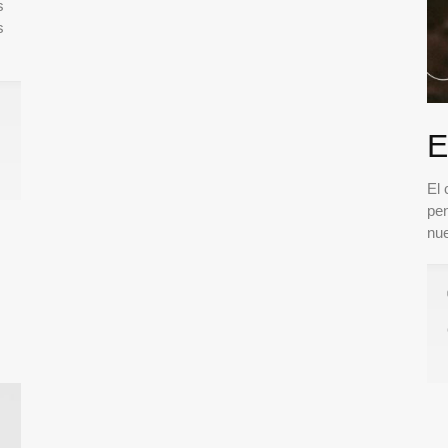
s
s
E
El
pe
nu