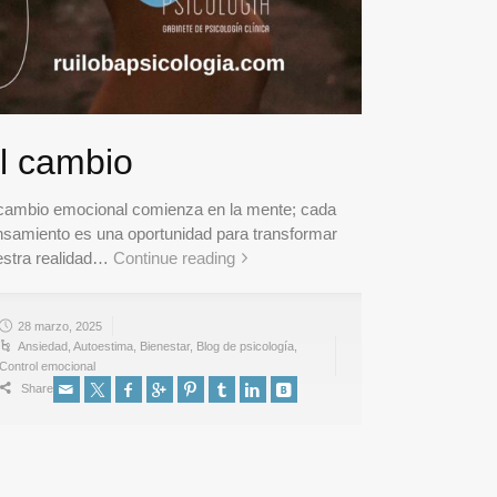
l cambio
 cambio emocional comienza en la mente; cada
nsamiento es una oportunidad para transformar
estra realidad…
Continue reading
28 marzo, 2025
Ansiedad
,
Autoestima
,
Bienestar
,
Blog de psicología
,
Control emocional
Share