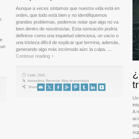
Aunque a veces sintamos que nuestra vida está en
orden, que todo está bien y no identifiquemos
e
grandes problemas, podemos notar que algo no va
bien dentro de nosotros/as. Esta sensación podría
definirse como una inquietud silenciosa, un vacío o
te
una tristeza difícil de explicar que termina, además,
 un
generando algo más incómodo aún: la culpa. …
Continue reading
¿
3 julio, 2026
Autoestima
,
Bienestar
,
Blog de psicología
t
Share
Un
int
A 
acc
ori
sup
per