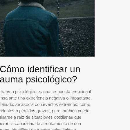
Cómo identificar un
rauma psicológico?
 trauma psicológico es una respuesta emocional
ensa ante una experiencia negativa o impactante.
menudo, se asocia con eventos extremos, como
identes o pérdidas graves, pero también puede
ginarse a raíz de situaciones cotidianas que
eran la capacidad de afrontamiento de una
sona. Identificar un trauma psicológico u