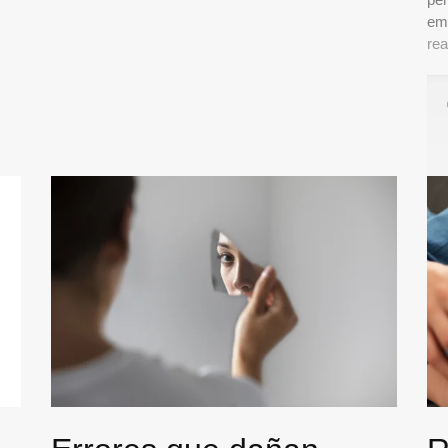
em
rea