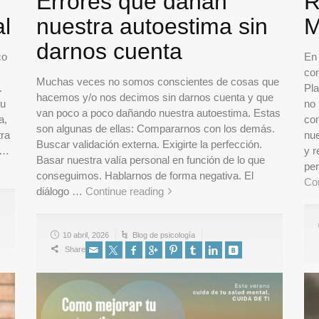
Errores que dañan
R
l
nuestra autoestima sin
M
darnos cuenta
co
En 
con
Muchas veces no somos conscientes de cosas que
.
Pl
hacemos y/o nos decimos sin darnos cuenta y que
su
no 
van poco a poco dañando nuestra autoestima. Estas
a,
co
son algunas de ellas: Compararnos con los demás.
tra
nue
Buscar validación externa. Exigirte la perfección.
 …
y 
Basar nuestra valía personal en función de lo que
per
conseguimos. Hablarnos de forma negativa. El
Con
diálogo …
Continue reading
10 abril, 2026
Blog de psicología
Share