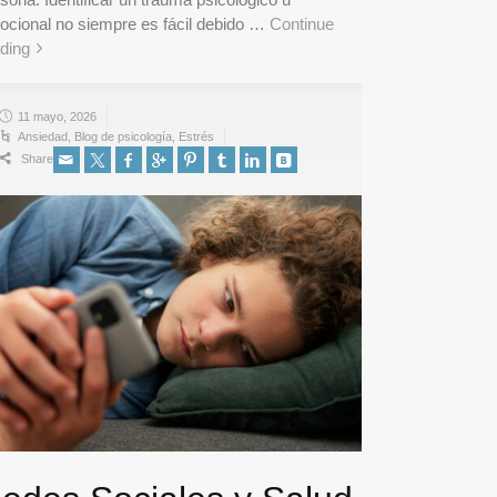
ocional no siempre es fácil debido …
Continue
ding
11 mayo, 2026
Ansiedad
,
Blog de psicología
,
Estrés
Share