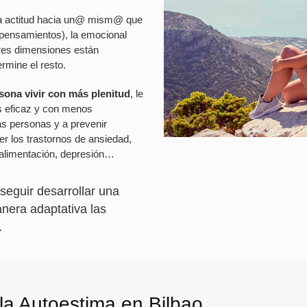
na actitud hacia un@ mism@ que
, pensamientos), la emocional
tres dimensiones están
ermine el resto.
rsona vivir con más plenitud
, le
s eficaz y con menos
las personas y a prevenir
r los trastornos de ansiedad,
e alimentación, depresión…
seguir desarrollar una
anera adaptativa las
.
 la Autoestima en Bilbao