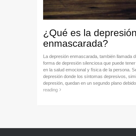
¿Qué es la depresió
enmascarada?
La depresión enmascarada, también llamada d
forma de depresión silenciosa que puede tener
en la salud emocional y física de la persona. Se
depresión donde los síntomas depresivos, simil
depresión, quedan en un segundo plano debid
reading