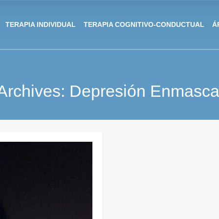
TERAPIA INDIVIDUAL
TERAPIA COGNITIVO-CONDUCTUAL
Á
Archives: Depresión Enmasc