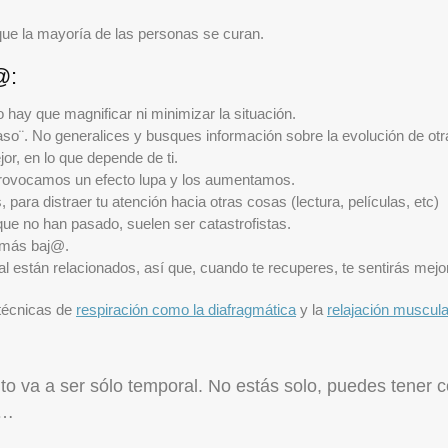
 que la mayoría de las personas se curan.
@:
 hay que magnificar ni minimizar la situación.
caso¨. No generalices y busques información sobre la evolución de ot
or, en lo que depende de ti.
provocamos un efecto lupa y los aumentamos.
para distraer tu atención hacia otras cosas (lectura, películas, etc)
que no han pasado, suelen ser catastrofistas.
 más baj@.
 están relacionados, así que, cuando te recuperes, te sentirás mejor
 técnicas de
respiración como la diafragmática
y la
relajación muscul
o va a ser sólo temporal. No estás solo, puedes tener c
 …