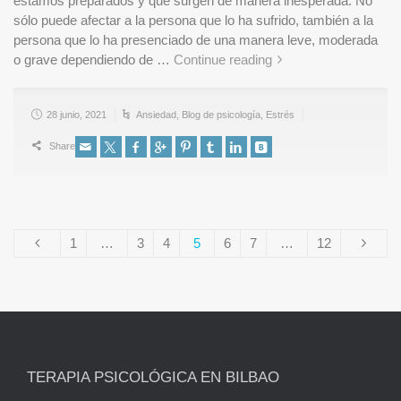
estamos preparados y que surgen de manera inesperada. No
sólo puede afectar a la persona que lo ha sufrido, también a la
persona que lo ha presenciado de una manera leve, moderada
o grave dependiendo de …
Continue reading
28 junio, 2021
Ansiedad
,
Blog de psicología
,
Estrés
Share
1
…
3
4
5
6
7
…
12
TERAPIA PSICOLÓGICA EN BILBAO