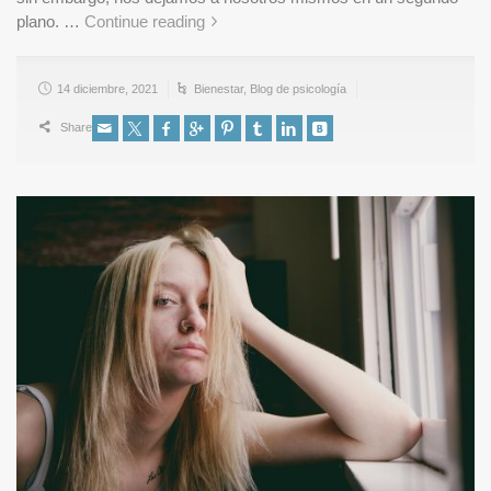
plano. …
Continue reading
14 diciembre, 2021
Bienestar
,
Blog de psicología
Share